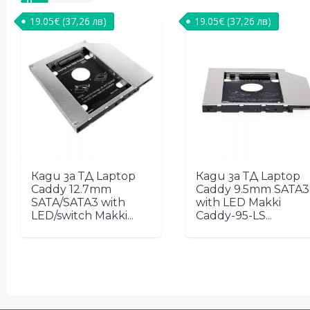
19.05
€
(37,26 лв)
19.05
€
(37,26 лв)
Кади за ТД Laptop
Кади за ТД Laptop
Caddy 12.7mm
Caddy 9.5mm SATA3
SATA/SATA3 with
with LED Makki
LED/switch Makki...
Caddy-95-LS...