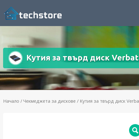
Кутия за твърд диск Verbati
Начало
/
Чекмеджета за дискове
/ Кутия за твърд диск Verbat