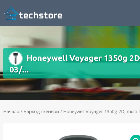
Honeywell Voyager 1350g 2D, 
03/...
Начало
/
Баркод скенери
/ Honeywell Voyager 1350g 2D, multi-IF