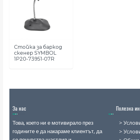
Стойка за баркод
скенер SYMBOL
1P20-73951-07R
За нас
Полезна ин
Това, което ни е мотивирало през
> Условия 
годините е да накараме клиентът, да
> Условия 