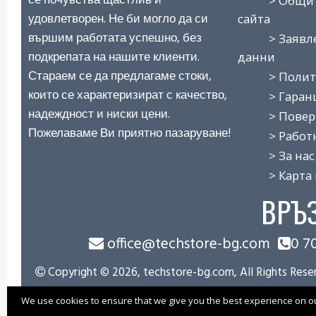
се почувства щастлив и
> Общи усл
удовлетворен. Не би могло да си
сайта
вършим работата успешно, без
> Заявлени
подкрепата на нашите клиенти.
данни
Стараем се да предлагаме стоки,
> Политик
които се характеризират с качество,
> Гаранци
надеждност и ниски цени.
> Повери
Пожелаваме Ви приятно пазаруване!
> Работно
> За нас
> Карта н
ВРЪ
office@techstore-bg.com
0 7
Copyright © 2026, techstore-bg.com, All Rights Rese
We use cookies to ensure that we give you the best experience on our 