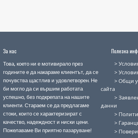
За нас
Полезна инфо
Това, което ни е мотивирало през
> Условия н
годините е да накараме клиентът, да се
> Условия з
почувства щастлив и удовлетворен. Не
> Общи усло
би могло да си вършим работата
сайта
успешно, без подкрепата на нашите
> Заявление
клиенти. Стараем се да предлагаме
данни
стоки, които се характеризират с
> Политика
качество, надеждност и ниски цени.
> Гаранция
Пожелаваме Ви приятно пазаруване!
> Поверит