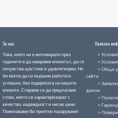
За нас
Полезна инфо
Това, което ни е мотивирало през
> Условия н
годините е да накараме клиентът, да се
> Условия з
почувства щастлив и удовлетворен. Не
> Общи усло
би могло да си вършим работата
сайта
успешно, без подкрепата на нашите
> Заявление
клиенти. Стараем се да предлагаме
данни
стоки, които се характеризират с
> Политика
качество, надеждност и ниски цени.
> Гаранция
Пожелаваме Ви приятно пазаруване!
> Поверит