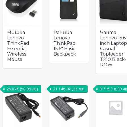
Мишка
Раница
Чанта
Lenovo
Lenovo
Lenovo 15.6
ThinkPad
ThinkPad
inch Laptop
Essential
15.6″ Basic
Casual
Wireless
Backpack
Toploader
Mouse
T210 Black-
ROW
26.07
€
(50,99 лв)
21.14
€
(41,35 лв)
9.71
€
(18,99 лв