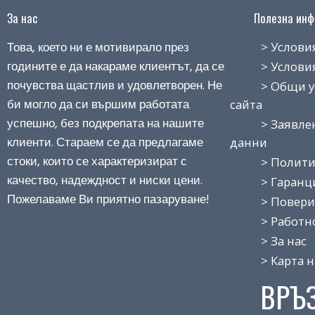
За нас
Полезна инфо
Това, което ни е мотивирало през
> Условия н
годините е да накараме клиентът, да се
> Условия з
почувства щастлив и удовлетворен. Не
> Общи усло
би могло да си вършим работата
сайта
успешно, без подкрепата на нашите
> Заявление
клиенти. Стараем се да предлагаме
данни
стоки, които се характеризират с
> Политика
качество, надеждност и ниски цени.
> Гаранция
Пожелаваме Ви приятно пазаруване!
> Поверит
> Работно 
> За нас
> Карта на
ВРЪ