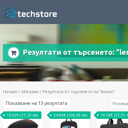
Резултати от търсенето: “le
Начало
/
Магазин
/ Резултати от търсенето на “lenovo”
Показване на 13 резултата
19.02
€
(37,20 лв)
54.69
€
(106,96 лв)
19.18
€
(37,51 