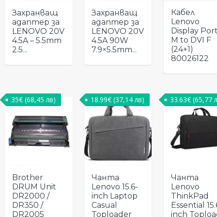
Кабел
Захранващ
Захранващ
Lenovo
адаптер за
адаптер за
Display Por
LENOVO 20V
LENOVO 20V
M to DVI F
4.5A – 5.5mm
4.5A 90W
(24+1)
2.5...
7.9×5.5mm...
80026122
35
€
(68,45 лв)
18.99
€
(37,14 лв)
33.63
€
(65,77 
Brother
Чанта
Чанта
DRUM Unit
Lenovo 15.6-
Lenovo
DR2000 /
inch Laptop
ThinkPad
DR350 /
Casual
Essential 15.
DR2005
Toploader
inch Toploa