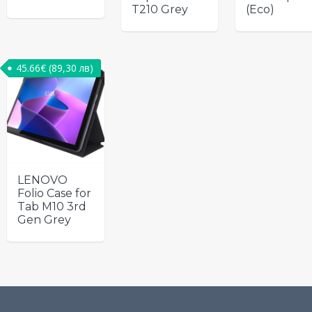
T210 Grey
(Eco)
45.66
€
(89,30 лв)
LENOVO
Folio Case for
Tab M10 3rd
Gen Grey