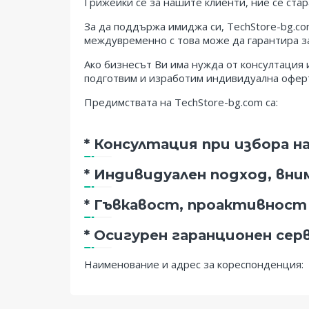
Грижейки се за нашите клиенти, ние се стар
За да поддържа имиджa си, TechStore-bg.co
междувременно с това може да гарантира за
Ако бизнесът Ви има нужда от консултация
подготвим и изработим индивидуална оферта
Предимствата на TechStore-bg.com са:
* Консултация при избора 
* Индивидуален подход, вни
* Гъвкавост, проактивност 
* Осигурен гаранционен сер
Наименование и адрес за кореспонденция: 