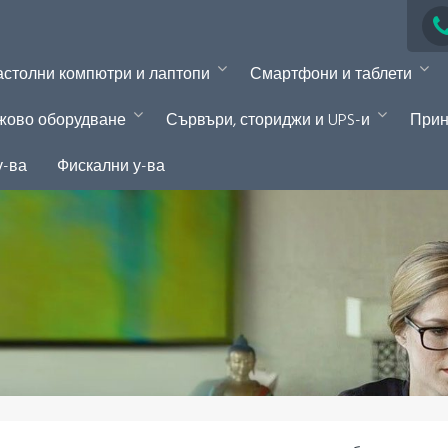
столни компютри и лаптопи
Смартфони и таблети
жово оборудване
Сървъри, сториджи и UPS-и
Прин
у-ва
Фискални у-ва