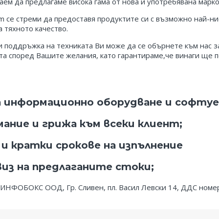
аем да предлагаме висока гама от нова и употребявана марко
m се стреми да предоставя продуктите си с възможно най-нис
 тяхното качество.
 и поддръжка на техниката Ви може да се обърнете към нас 
 според Вашите желания, като гарантираме,че винаги ще по
на информационно оборудване и софтуе
мание и грижа към всеки клиент;
и кратки срокове на изпълнение
виз на предлаганите стоки;
ИНФОБОКС ООД, Гр. Сливен, пл. Васил Левски 14, ДДС номе