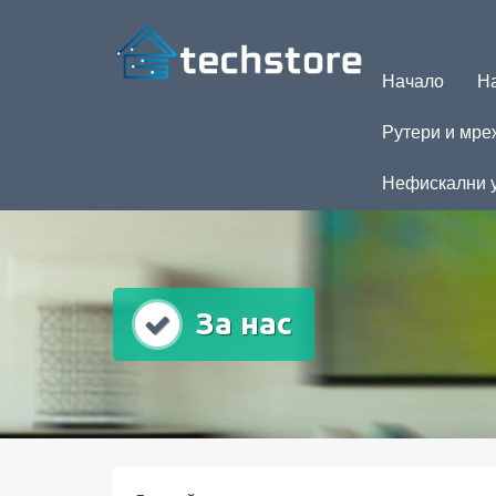
Начало
На
Рутери и мре
Нефискални 
За нас