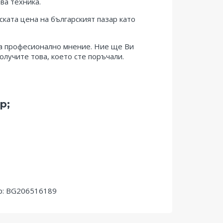
ва техника.
ката цена на българският пазар като
за професионално мнение. Ние ще Ви
лучите това, което сте поръчали.
р;
р: BG206516189