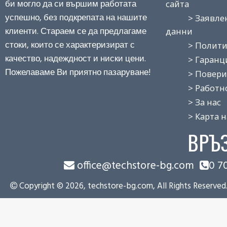
би могло да си вършим работата
сайта
успешно, без подкрепата на нашите
> Заявление
клиенти. Стараем се да предлагаме
данни
стоки, които се характеризират с
> Политика
качество, надеждност и ниски цени.
> Гаранция
Пожелаваме Ви приятно пазаруване!
> Поверит
> Работно 
> За нас
> Карта на
ВРЪ
office@techstore-bg.com
0 7
Copyright © 2026, techstore-bg.com, All Rights Reserved