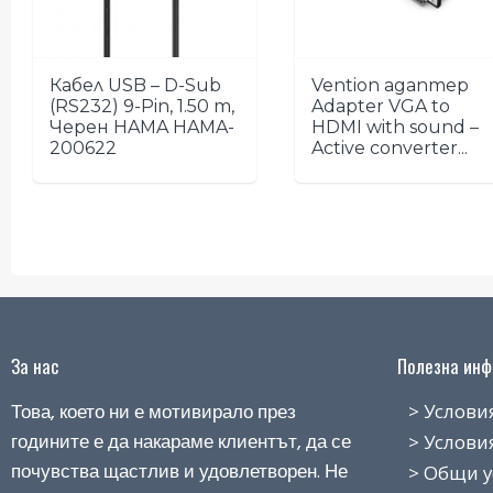
Кабел USB – D-Sub
Vention адаптер
(RS232) 9-Pin, 1.50 m,
Adapter VGA to
Черен HAMA HAMA-
HDMI with sound –
200622
Active converter...
За нас
Полезна инфо
Това, което ни е мотивирало през
> Условия н
годините е да накараме клиентът, да се
> Условия з
почувства щастлив и удовлетворен. Не
> Общи усло