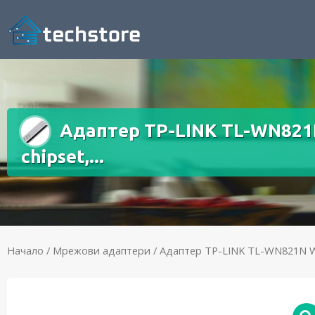
Адаптер TP-LINK TL-WN821N 
chipset,...
Начало
/
Мрежови адаптери
/ Адаптер TP-LINK TL-WN821N Wire