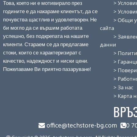
Това, което ни е мотивирало през
> Условия н
годините е да накараме клиентът, да се
> Условия з
почувства щастлив и удовлетворен. Не
> Общи усло
би могло да си вършим работата
сайта
успешно, без подкрепата на нашите
> Заявление
клиенти. Стараем се да предлагаме
данни
стоки, които се характеризират с
> Политика
качество, надеждност и ниски цени.
> Гаранция
Пожелаваме Ви приятно пазаруване!
> Поверит
> Работно 
> За нас
> Карта на
ВРЪ
office@techstore-bg.com
0 7