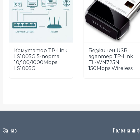
Комутатор TP-Link
Безжичен USB
LS1005G 5-порта
адаптер TP-Link
10/100/1000Mbps
TL-WN725N
LS1005G
150Mbps Wireless...
За нас
Полезна инфо