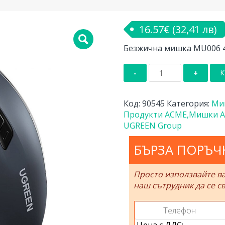
16.57
€
(32,41 лв)
Безжична мишка МU006 4
количество
К
за
Безжична
мишка
Код:
90545
Категория:
Ми
МU006
Продукти ACME,Мишки 
4000
UGREEN Group
dpi
UGREEN
БЪРЗА ПОРЪЧ
-
ЧЕРЕН
Просто използвайте в
90545
наш сътрудник да се св
Цена с ДДС: ..................................