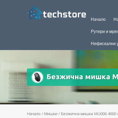
Начало
На
Рутери и мре
Нефискални 
Безжична мишка МU
Начало
/
Мишки
/ Безжична мишка МU006 4000 