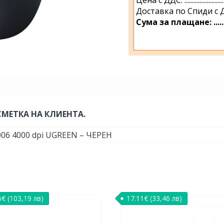
Доставка по Спиди с ДДС: .........
Сума за плащане: ................
СМЕТКА НА КЛИЕНТА.
6 4000 dpi UGREEN – ЧЕРЕН
6
€
(103,19 лв)
17.11
€
(33,46 лв)