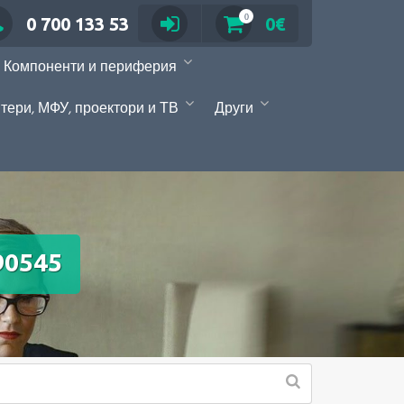
0
0 700 133 53
0€
Компоненти и периферия
тери, МФУ, проектори и ТВ
Други
90545