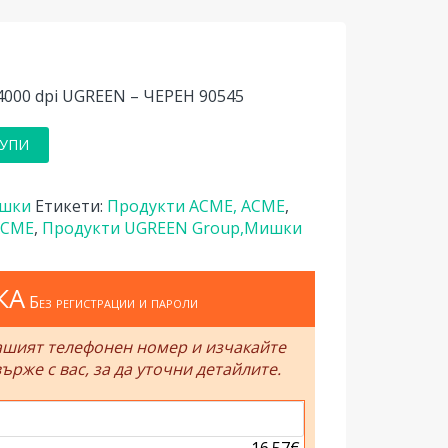
000 dpi UGREEN – ЧЕРЕН 90545
УПИ
шки
Етикети:
Продукти ACME, ACME
,
ACME
,
Продукти UGREEN Group,Мишки
КА
Без регистрации и пароли
ашият телефонен номер и изчакайте
ърже с вас, за да уточни детайлите.
.............................
16.57€