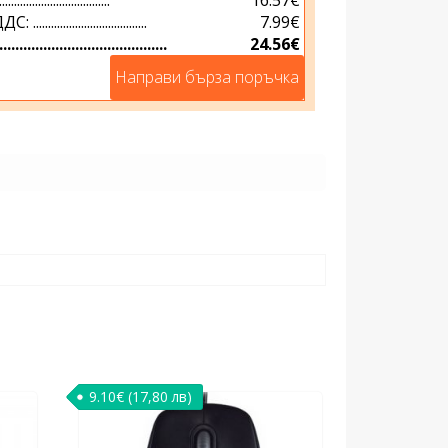
.............................
7.99€
...............................
24.56€
Направи бърза поръчка
9.10
€
(17,80 лв)