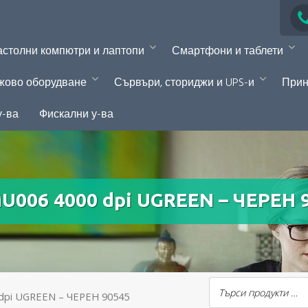
столни компютри и лаптопи
Смартфони и таблети
жово оборудване
Сървъри, сториджи и UPS-и
Прин
у-ва
Фискални у-ва
006 4000 dpi UGREEN – ЧЕРЕН 
dpi UGREEN – ЧЕРЕН 90545