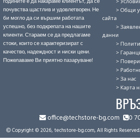
годините е да накараме клиентът, да се
> Условия з
почувства щастлив и удовлетворен. Не
> Общи усло
би могло да си вършим работата
сайта
успешно, без подкрепата на нашите
> Заявление
клиенти. Стараем се да предлагаме
данни
стоки, които се характеризират с
> Политика
качество, надеждност и ниски цени.
> Гаранция
Пожелаваме Ви приятно пазаруване!
> Поверит
> Работно 
> За нас
> Карта на
ВРЪ
office@techstore-bg.com
0 7
Copyright © 2026, techstore-bg.com, All Rights Reserved