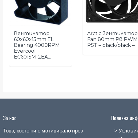
Вентилатор
Arctic вентилатор
60x60x15mm EL
Fan 80mm P8 PWM
Bearing 4000RPM
PST – black/black –...
Evercool
EC6015M12EA...
За нас
Полезна инфо
Това, което ни е мотивирало през
> Условия н