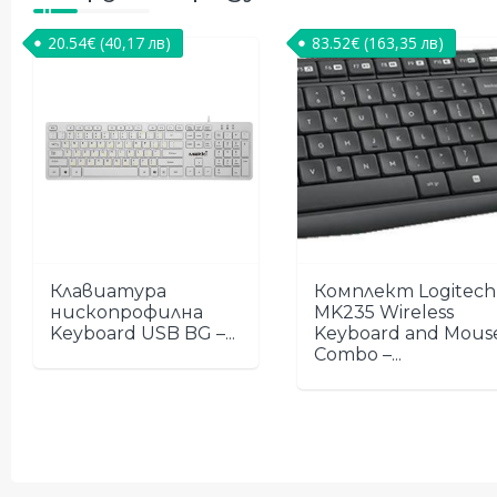
20.54
€
(40,17 лв)
83.52
€
(163,35 лв)
Клавиатура
Комплект Logitech
нископрофилна
MK235 Wireless
Keyboard USB BG –...
Keyboard and Mous
Combo –...