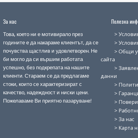
За нас
Полезна инфо
Това, което ни е мотивирало през
> Условия н
годините е да накараме клиентът, да се
> Условия з
почувства щастлив и удовлетворен. Не
> Общи усло
би могло да си вършим работата
сайта
успешно, без подкрепата на нашите
> Заявление
клиенти. Стараем се да предлагаме
данни
стоки, които се характеризират с
> Политика
качество, надеждност и ниски цени.
> Гаранция
Пожелаваме Ви приятно пазаруване!
> Поверит
> Работно 
> За нас
> Карта на