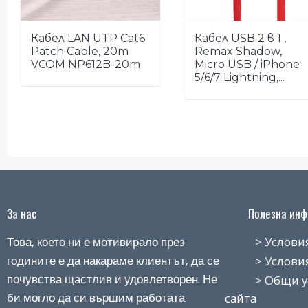
Кабел LAN UTP Cat6
Кабел USB 2 в 1 ,
Patch Cable, 20m
Remax Shadow,
VCOM NP612B-20m
Micro USB / iPhone
5/6/7 Lightning,...
За нас
Полезна инфо
Това, което ни е мотивирало през
> Условия н
годините е да накараме клиентът, да се
> Условия з
почувства щастлив и удовлетворен. Не
> Общи усло
би могло да си вършим работата
сайта