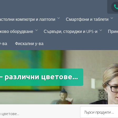
столни компютри и лаптопи
Смартфони и таблети
жово оборудване
Сървъри, сториджи и UPS-и
Прин
у-ва
Фискални у-ва
– различни цветове...
 цветове...