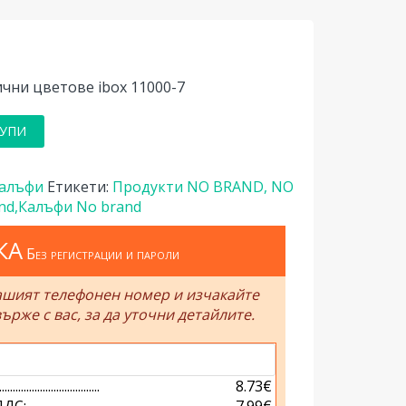
ични цветове ibox 11000-7
УПИ
алъфи
Етикети:
Продукти NO BRAND, NO
nd,Калъфи No brand
КА
Без регистрации и пароли
ашият телефонен номер и изчакайте
ърже с вас, за да уточни детайлите.
.............................
8.73€
.............................
7.99€