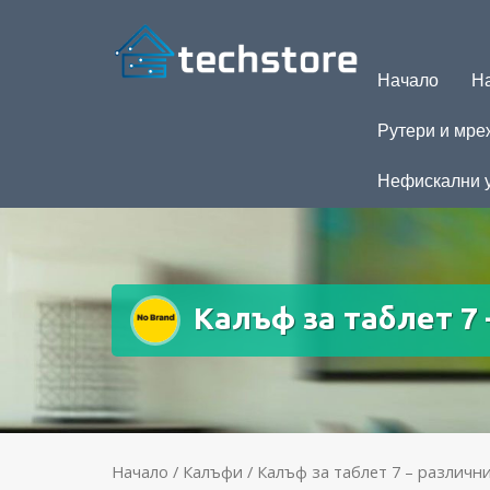
Начало
На
Рутери и мре
Нефискални 
Калъф за таблет 7 
Начало
/
Калъфи
/ Калъф за таблет 7 – различни