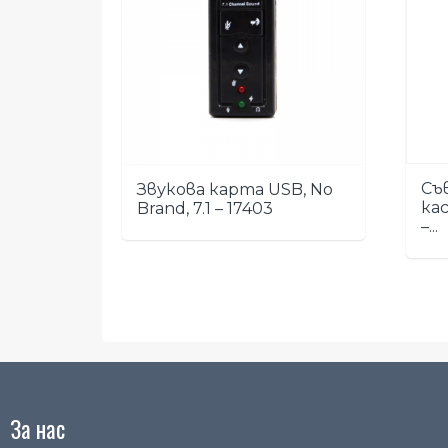
Съ
Звукова карта USB, No
кас
Brand, 7.1 – 17403
–...
За нас