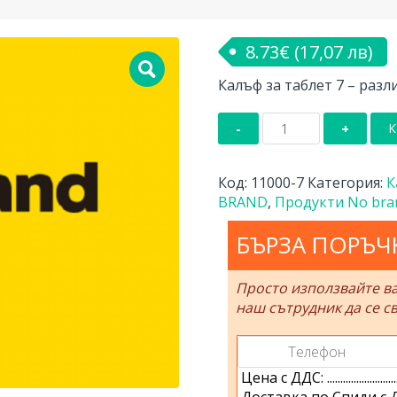
8.73
€
(17,07 лв)
Калъф за таблет 7 – разл
количество
К
за
Калъф
за
Код:
11000-7
Категория:
К
таблет
BRAND
,
Продукти No bra
7
-
БЪРЗА ПОРЪЧ
различни
цветове
Просто използвайте в
ibox
наш сътрудник да се св
11000-
7
Цена с ДДС: ..................................
Доставка по Спиди с ДДС: .........