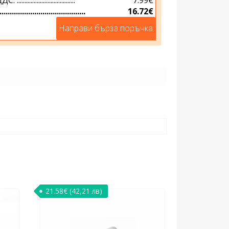
...............................
16.72€
Направи бърза поръчка
21.58
€
(42,21 лв)