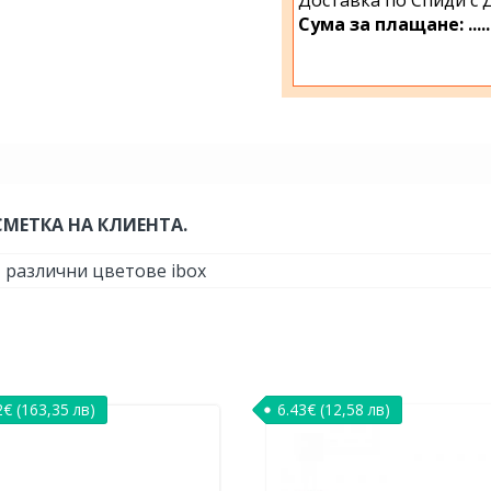
Сума за плащане: ................
СМЕТКА НА КЛИЕНТА.
– различни цветове ibox
2
€
(163,35 лв)
6.43
€
(12,58 лв)