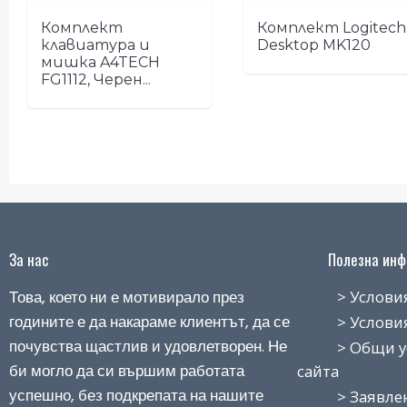
Комплект
Комплект Logitech
клавиатура и
Desktop MK120
мишка A4TECH
FG1112, Черен...
За нас
Полезна инфо
Това, което ни е мотивирало през
> Условия н
годините е да накараме клиентът, да се
> Условия з
почувства щастлив и удовлетворен. Не
> Общи усло
би могло да си вършим работата
сайта
успешно, без подкрепата на нашите
> Заявление