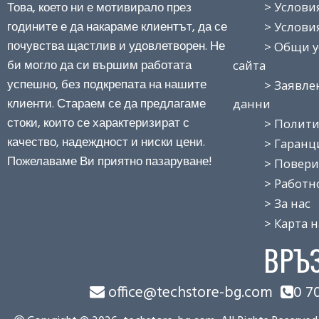
Това, което ни е мотивирало през
> Условия н
годините е да накараме клиентът, да се
> Условия з
почувства щастлив и удовлетворен. Не
> Общи усло
би могло да си вършим работата
сайта
успешно, без подкрепата на нашите
> Заявление
клиенти. Стараем се да предлагаме
данни
стоки, които се характеризират с
> Политика
качество, надеждност и ниски цени.
> Гаранция
Пожелаваме Ви приятно пазаруване!
> Поверит
> Работно 
> За нас
> Карта на
ВРЪ
office@techstore-bg.com
0 7