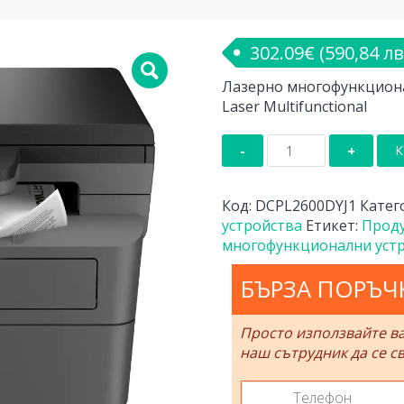
302.09
€
(590,84 лв
Лазерно многофункциона
Laser Multifunctional
количество
К
за
Лазерно
многофункционал
Код:
DCPL2600DYJ1
Катег
устройство
устройства
Етикет:
Прод
Brother
многофункционални уст
DCP-
L2600D
БЪРЗА ПОРЪЧ
Laser
Multifunctional
Просто използвайте в
наш сътрудник да се св