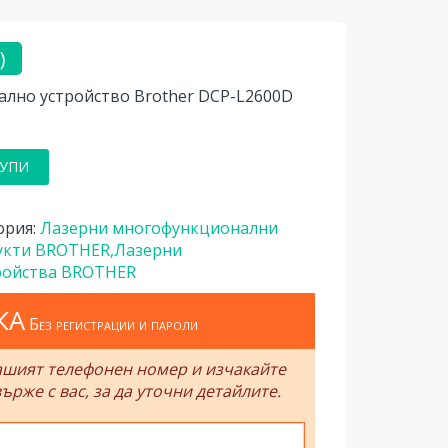
)
лно устройство Brother DCP-L2600D
УПИ
но
ория:
Лазерни многофункционални
укти BROTHER,Лазерни
ройства BROTHER
КА
Без регистрации и пароли
ашият телефонен номер и изчакайте
ърже с вас, за да уточни детайлите.