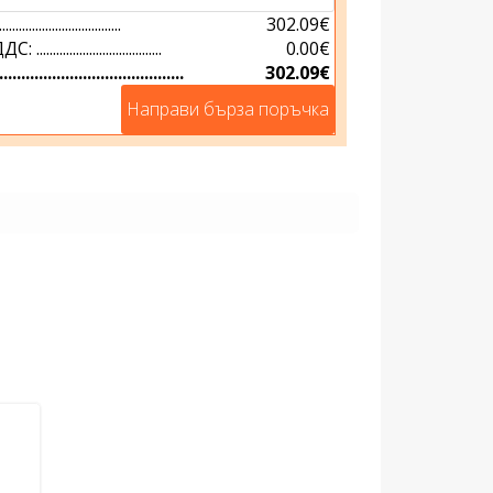
.............................
302.09€
.............................
0.00€
...............................
302.09€
Направи бърза поръчка