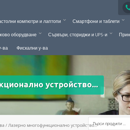
столни компютри и лаптопи
Смартфони и таблети
жово оборудване
Сървъри, сториджи и UPS-и
Прин
у-ва
Фискални у-ва
ционално устройство...
ва
/ Лазерно многофункционално устройство...