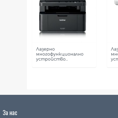
Лазерно
Ла
многофункционално
мн
устройство...
ус
За нас