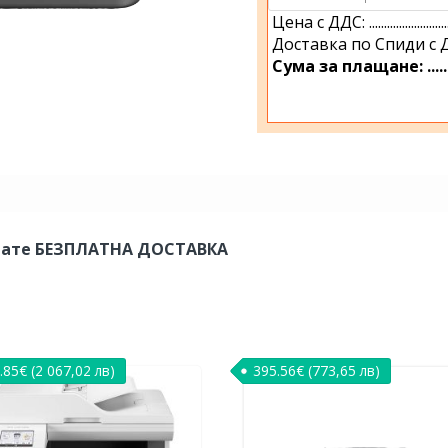
Цена с ДДС: ..................................
Доставка по Спиди с ДДС: .........
Сума за плащане: ................
авате БЕЗПЛАТНА ДОСТАВКА
.85
€
(2 067,02 лв)
395.56
€
(773,65 лв)