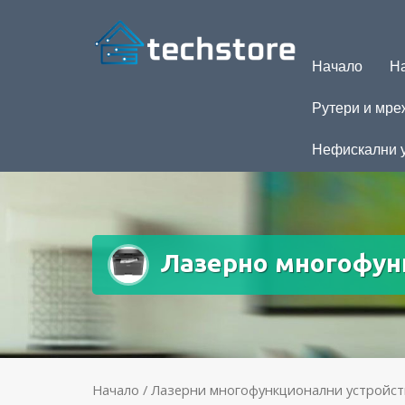
Начало
На
Рутери и мре
Нефискални 
Лазерно многофунк
Начало
/
Лазерни многофункционални устройст