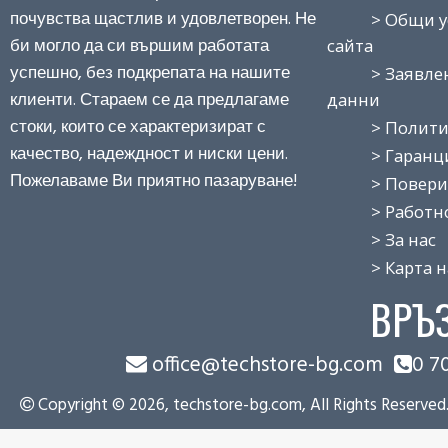
почувства щастлив и удовлетворен. Не
> Общи усло
би могло да си вършим работата
сайта
успешно, без подкрепата на нашите
> Заявление
клиенти. Стараем се да предлагаме
данни
стоки, които се характеризират с
> Политика
качество, надеждност и ниски цени.
> Гаранция
Пожелаваме Ви приятно пазаруване!
> Поверит
> Работно 
> За нас
> Карта на
ВРЪ
office@techstore-bg.com
0 7
Copyright © 2026, techstore-bg.com, All Rights Reserved