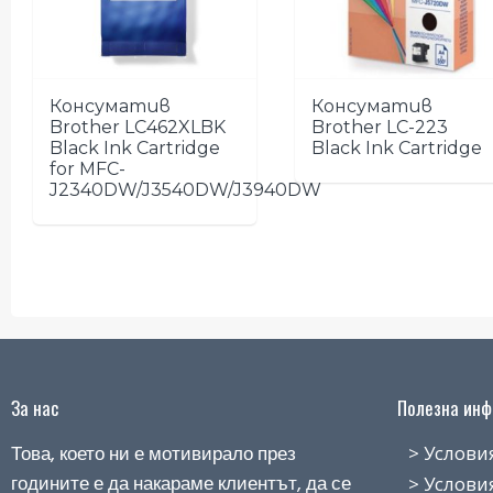
Консуматив
Консуматив
Brother LC462XLBK
Brother LC-223
Black Ink Cartridge
Black Ink Cartridge
for MFC-
J2340DW/J3540DW/J3940DW
За нас
Полезна инфо
Това, което ни е мотивирало през
> Условия н
годините е да накараме клиентът, да се
> Условия з