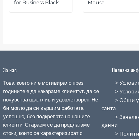
for Business Black
Mouse
За нас
Полезна инфо
Това, което ни е мотивирало през
> Условия н
годините е да накараме клиентът, да се
> Условия з
почувства щастлив и удовлетворен. Не
> Общи усло
би могло да си вършим работата
сайта
успешно, без подкрепата на нашите
> Заявление
клиенти. Стараем се да предлагаме
данни
стоки, които се характеризират с
> Политика