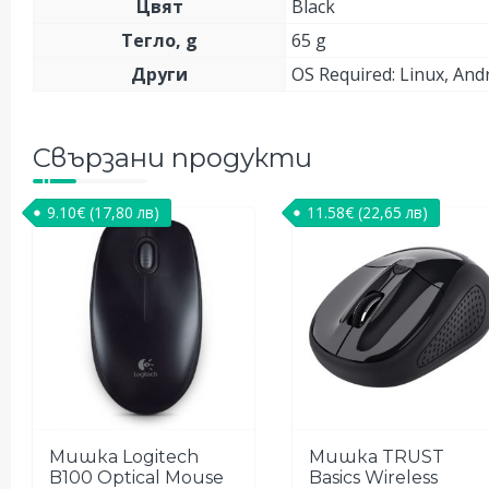
Цвят
Black
Тегло, g
65 g
Други
OS Required: Linux, And
Свързани продукти
9.10
€
(17,80 лв)
11.58
€
(22,65 лв)
Мишка Logitech
Мишка TRUST
B100 Optical Mouse
Basics Wireless