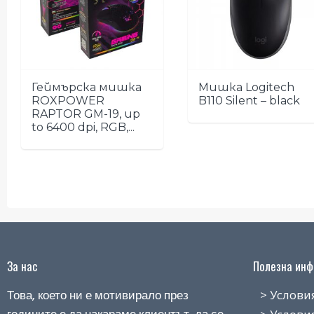
Геймърска мишка
Мишка Logitech
ROXPOWER
B110 Silent – black
RAPTOR GM-19, up
to 6400 dpi, RGB,...
За нас
Полезна инфо
Това, което ни е мотивирало през
> Условия н