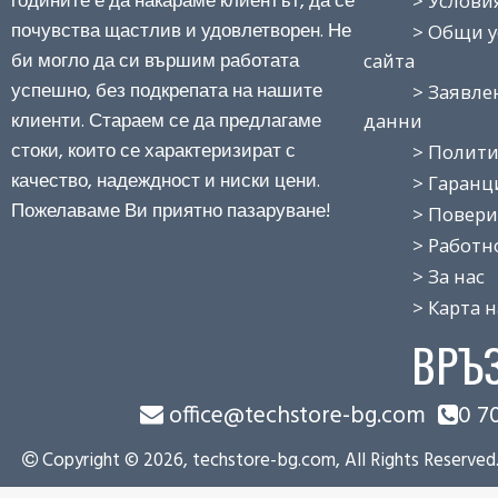
годините е да накараме клиентът, да се
> Условия з
почувства щастлив и удовлетворен. Не
> Общи усло
би могло да си вършим работата
сайта
успешно, без подкрепата на нашите
> Заявление
клиенти. Стараем се да предлагаме
данни
стоки, които се характеризират с
> Политика
качество, надеждност и ниски цени.
> Гаранция
Пожелаваме Ви приятно пазаруване!
> Поверит
> Работно 
> За нас
> Карта на
ВРЪ
office@techstore-bg.com
0 7
Copyright © 2026, techstore-bg.com, All Rights Reserved