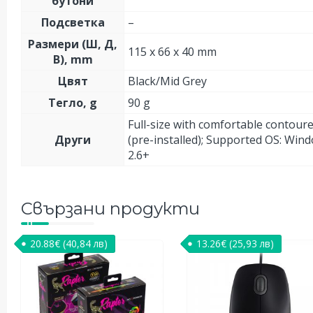
бутони
Подсветка
–
Размери (Ш, Д,
115 x 66 x 40 mm
В), mm
Цвят
Black/Mid Grey
Тегло, g
90 g
Full-size with comfortable contoure
Други
(pre-installed); Supported OS: Wind
2.6+
Свързани продукти
20.88
€
(40,84 лв)
13.26
€
(25,93 лв)