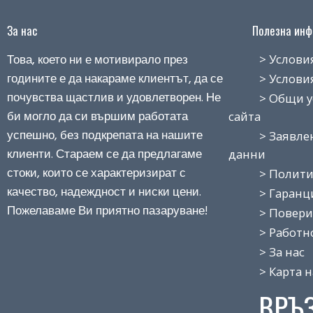
За нас
Полезна инфо
Това, което ни е мотивирало през
> Условия н
годините е да накараме клиентът, да се
> Условия з
почувства щастлив и удовлетворен. Не
> Общи усло
би могло да си вършим работата
сайта
успешно, без подкрепата на нашите
> Заявление
клиенти. Стараем се да предлагаме
данни
стоки, които се характеризират с
> Политика
качество, надеждност и ниски цени.
> Гаранция
Пожелаваме Ви приятно пазаруване!
> Поверит
> Работно 
> За нас
> Карта на
ВРЪ