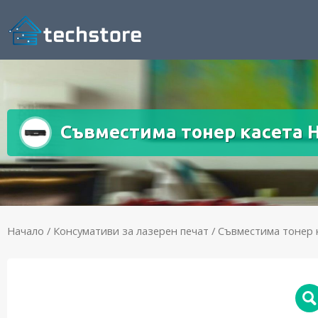
Съвместима тонер касета H
Начало
/
Консумативи за лазерен печат
/ Съвместима тонер к