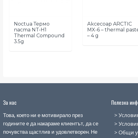
Noctua Термо
Аксесоар ARCTIC
паста NT-H1
MX-6 – thermal past
Thermal Compound
– 4 g
3.5g
За нас
Полезна инфо
Това, което ни е мотивирало през
> Условия н
годините е да накараме клиентът, да се
> Условия з
почувства щастлив и удовлетворен. Не
> Общи усло