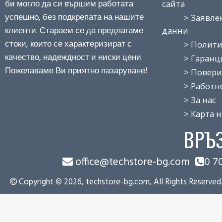
би могло да си вършим работата
сайта
успешно, без подкрепата на нашите
> Заявление
клиенти. Стараем се да предлагаме
данни
стоки, които се характеризират с
> Политика
качество, надеждност и ниски цени.
> Гаранция
Пожелаваме Ви приятно пазаруване!
> Поверит
> Работно 
> За нас
> Карта на
ВРЪ
office@techstore-bg.com
0 7
Copyright © 2026, techstore-bg.com, All Rights Reserved