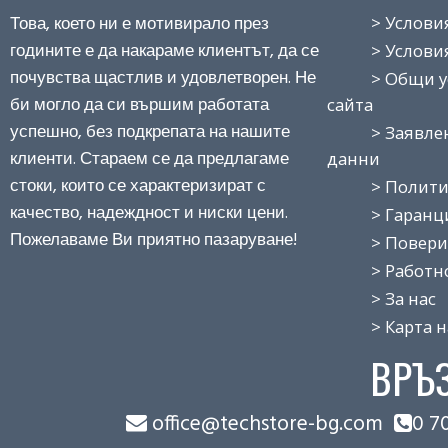
Това, което ни е мотивирало през
> Условия н
годините е да накараме клиентът, да се
> Условия з
почувства щастлив и удовлетворен. Не
> Общи усло
би могло да си вършим работата
сайта
успешно, без подкрепата на нашите
> Заявление
клиенти. Стараем се да предлагаме
данни
стоки, които се характеризират с
> Политика
качество, надеждност и ниски цени.
> Гаранция
Пожелаваме Ви приятно пазаруване!
> Поверит
> Работно 
> За нас
> Карта на
ВРЪ
office@techstore-bg.com
0 7