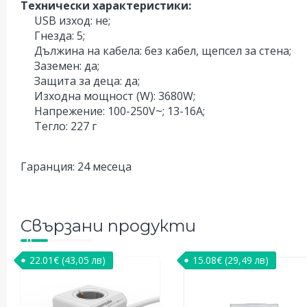
Технически характеристики:
USB изход: не;
Гнезда: 5;
Дължина на кабела: без кабел, щепсел за стена;
Заземен: да;
Защита за деца: да;
Изходна мощност (W): 3680W;
Напрежение: 100-250V~; 13-16A;
Тегло: 227 г
Гаранция: 24 месеца
Свързани продукти
22.01
€
(43,05 лв)
15.08
€
(29,49 лв)