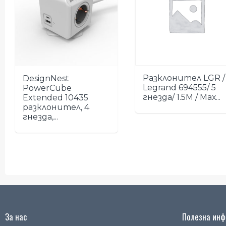
Разклонител LGR /
DesignNest
Legrand 694555/ 5
PowerCube
гнезда/ 1.5М / Мах...
Extended 10435
разклонител, 4
гнезда,...
За нас
Полезна инфо