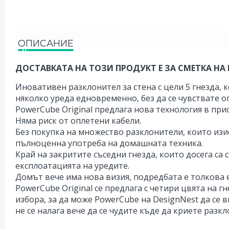
ОПИСАНИЕ
ДОСТАВКАТА НА ТОЗИ ПРОДУКТ Е ЗА СМЕТКА НА 
Иновативен разклонител за стена с цели 5 гнезда, 
няколко уреда едновременно, без да се чувствате о
PowerCube Original предлага нова технология в при
Няма риск от оплетени кабели.
Без покупка на множество разклонители, които изи
пълноценна употреба на домашната техника.
Край на закритите съседни гнезда, които досега са 
експлоатацията на уредите.
Домът вече има нова визия, подредбата е толкова 
PowerCube Original се предлага с четири цвята на г
избора, за да може PowerCube на DesignNest да се 
не се налага вече да се чудите къде да криете разк