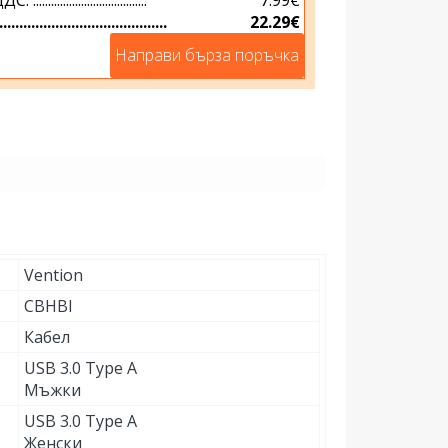
...............................
22.29€
Направи бърза поръчка
Vention
CBHBI
Кабел
USB 3.0 Type A
Мъжки
USB 3.0 Type A
Женски