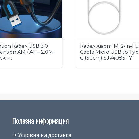
tion Кабел USB 3.0
Кабел Xiaomi Mi 2-in-1 
ension AM / AF – 2.0M
Cable Micro USB to Ty
k –...
C (30cm) SJV4083TY
Полезна информация
> Условия на доставка