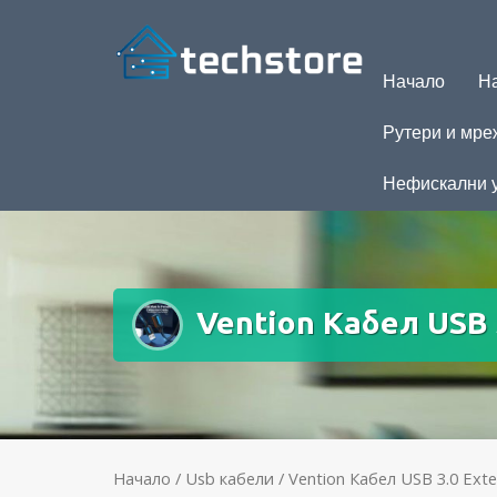
Начало
На
Рутери и мре
Нефискални 
Vention Кабел USB 3
Начало
/
Usb кабели
/ Vention Кабел USB 3.0 Exten