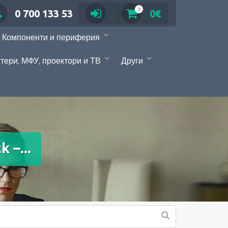
0
0 700 133 53
0€
Компоненти и периферия
тери, МФУ, проектори и ТВ
Други
 –...