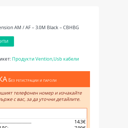
ension AM / AF – 3.0M Black – CBHBG
УПИ
икет:
Продукти Vention,Usb кабели
КА
Без регистрации и пароли
ашият телефонен номер и изчакайте
ърже с вас, за да уточни детайлите.
.............................
14.3€
.............................
7.99€