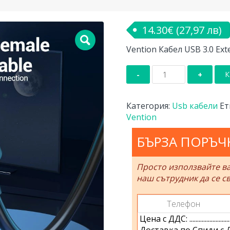
14.30
€
(27,97 лв)
Vention Кабел USB 3.0 Ext
количество
К
за
Vention
Кабел
Категория:
Usb кабели
Ет
USB
Vention
3.0
Extension
БЪРЗА ПОРЪЧ
AM
/
Просто използвайте в
AF
наш сътрудник да се св
-
3.0M
Black
-
Цена с ДДС: ..................................
CBHBG
Доставка по Спиди с ДДС: .........