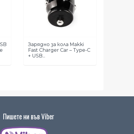
USB
Зарядно за кола Makki
pe
Fast Charger Car – Type-C
+ USB...
Пишете ни във Viber