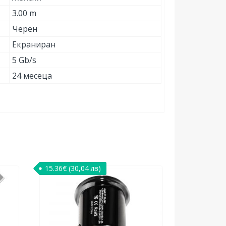
3.00 m
Черен
Екраниран
5 Gb/s
24 месеца
15.36
€
(30,04 лв)