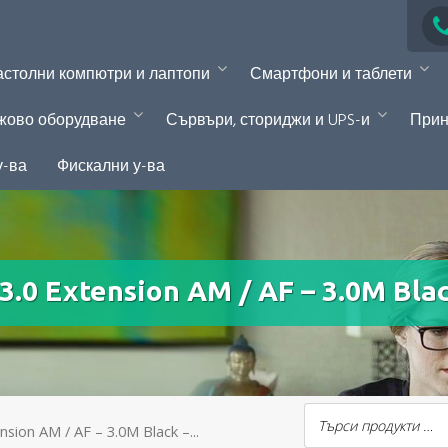
столни компютри и лаптопи
Смартфони и таблети
жово оборудване
Сървъри, сториджи и UPS-и
Прин
у-ва
Фискални у-ва
.0 Extension AM / AF – 3.0M Black
sion AM / AF – 3.0M Black –...