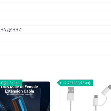
 НА ДАННИ
1
€
(21,34 лв)
12.74
€
(24,92 лв)