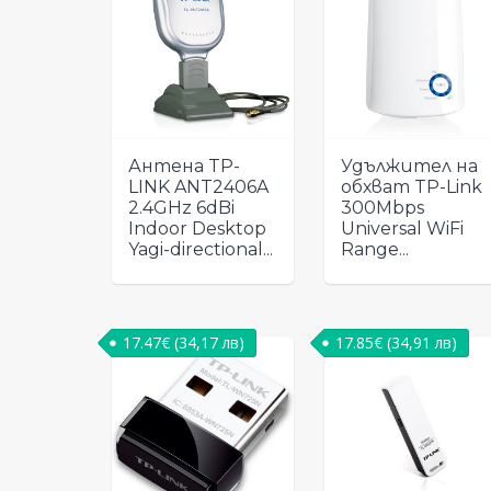
Антена TP-
Удължител на
LINK ANT2406A
обхват TP-Link
2.4GHz 6dBi
300Mbps
Indoor Desktop
Universal WiFi
Yagi-directional...
Range...
17.47
€
(34,17 лв)
17.85
€
(34,91 лв)