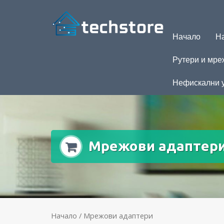
Начало
На
Рутери и мре
Нефискални 
Мрежови адаптер
Начало
/ Мрежови адаптери