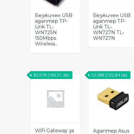
Безжичен USB
Безжичен USB
адаптер TP-
адаптер TP-
Link TL-
Link TL-
WN725N
WN727N TL-
150Mbps
WN727N
Wireless...
82.07
€
(160,51 лв)
52.58
€
(102,84 лв)
WiFi Gateway за
Адаптер Asus