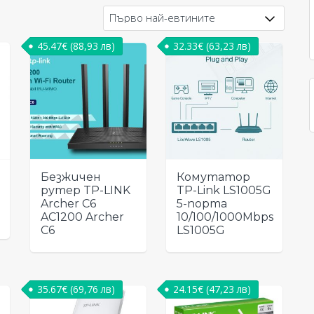
45.47
€
(88,93 лв)
32.33
€
(63,23 лв)
Безжичен
Комутатор
рутер TP-LINK
TP-Link LS1005G
Archer C6
5-порта
AC1200 Archer
10/100/1000Mbps
C6
LS1005G
35.67
€
(69,76 лв)
24.15
€
(47,23 лв)