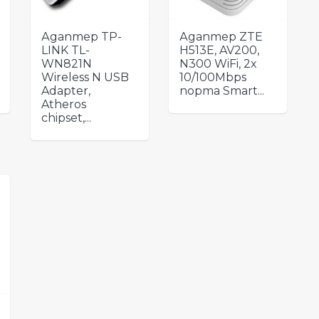
Адаптер TP-
Адаптер ZTE
LINK TL-
H513E, AV200,
WN821N
N300 WiFi, 2x
Wireless N USB
10/100Mbps
Adapter,
порта Smart...
Atheros
chipset,...