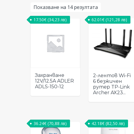
Показване на 14 резултата
17.50
€
(34,23 лв)
62.01
€
(121,28 лв)
Захранване
2-лентов Wi-Fi
12V/12.5A ADLER
6 безжичен
ADLS-150-12
рутер TP-Link
Archer AX23...
36.24
€
(70,88 лв)
42.18
€
(82,50 лв)