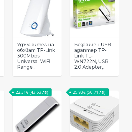
Удължител на
Безжичен USB
обхват TP-Link
адаптер TP-
300Mbps
Link TL-
Universal WiFi
WN722N, USB
Range...
2.0 Adapter,...
22.31
€
(43,63 лв)
25.93
€
(50,71 лв)