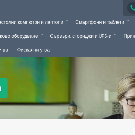
столни компютри и лаптопи
Смартфони и таблети
жово оборудване
Сървъри, сториджи и UPS-и
Прин
у-ва
Фискални у-ва
и