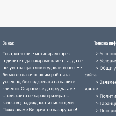
За нас
Полезна инфо
Това, което ни е мотивирало през
> Условия н
годините е да накараме клиентът, да се
> Условия з
почувства щастлив и удовлетворен. Не
> Общи усло
би могло да си вършим работата
сайта
успешно, без подкрепата на нашите
> Заявление
клиенти. Стараем се да предлагаме
данни
стоки, които се характеризират с
> Политика
качество, надеждност и ниски цени.
> Гаранция
Пожелаваме Ви приятно пазаруване!
> Поверит