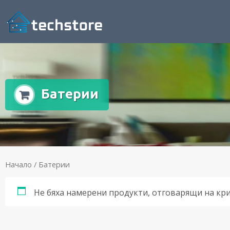
Батерии
Начало
/ Батерии
Не бяха намерени продукти, отговарящи на кр