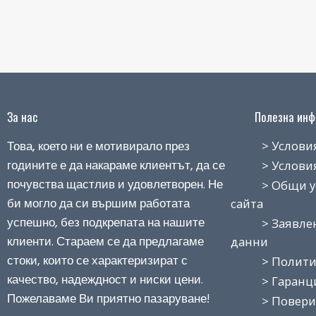
За нас
Полезна инфо
Това, което ни е мотивирало през
> Условия н
годините е да накараме клиентът, да се
> Условия з
почувства щастлив и удовлетворен. Не
> Общи усло
би могло да си вършим работата
сайта
успешно, без подкрепата на нашите
> Заявление
клиенти. Стараем се да предлагаме
данни
стоки, които се характеризират с
> Политика
качество, надеждност и ниски цени.
> Гаранция
Пожелаваме Ви приятно пазаруване!
> Поверит