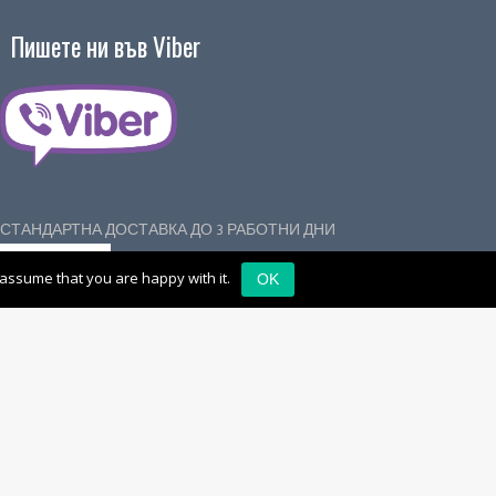
Пишете ни във Viber
СТАНДАРТНА ДОСТАВКА ДО 3 РАБОТНИ ДНИ
 assume that you are happy with it.
OK
ежден помощник за покупки
 53
гр. Сливен, пл. Васил Левски 14
OPC
|
КЗП