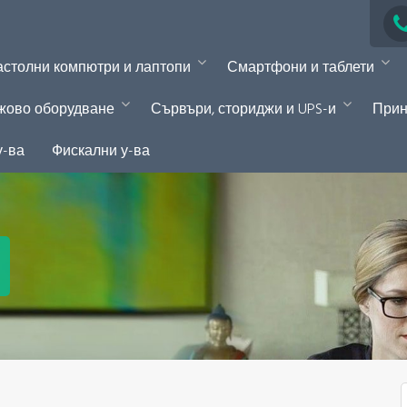
столни компютри и лаптопи
Смартфони и таблети
жово оборудване
Сървъри, сториджи и UPS-и
Прин
у-ва
Фискални у-ва