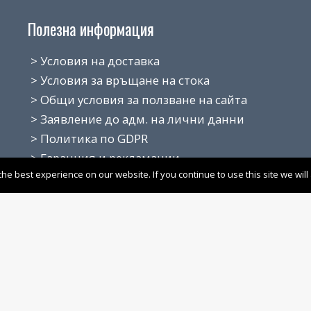
Полезна информация
> Условия на доставка
> Условия за връщане на стока
> Общи условия за ползване на сайта
> Заявление до адм. на лични данни
> Политика по GDPR
> Гаранция и рекламации
e best experience on our website. If you continue to use this site we will
> Поверителност
> Работно време
> За нас
Над
> Карта на сайта
office@techstore-bg.com
0 700 133
.