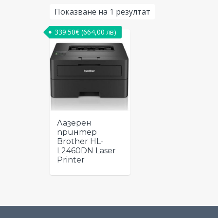
Показване на 1 резултат
339.50
€
(664,00 лв)
Лазерен
принтер
Brother HL-
L2460DN Laser
Printer