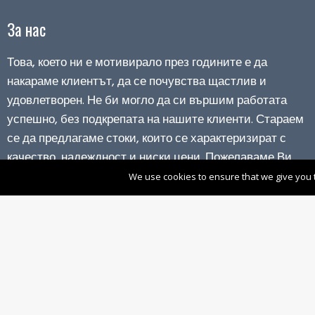
За нас
Това, което ни е мотивирало през годините е да
накараме клиентът, да се почувства щастлив и
удовлетворен. Не би могло да си вършим работата
успешно, без подкрепата на нашите клиенти. Стараем
се да предлагаме стоки, които се характеризират с
качество, надеждност и ниски цени. Пожелаваме Ви
приятно пазаруване!
We use cookies to ensure that we give you th
ВРЪЗКА
НАС
с
Copyright © 2026, techstore-bg.com, All Rights Reserved