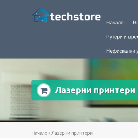
Начало
На
Рутери и мре
Нефискални 
Лазерни принтери
Начало
/ Лазерни принтери