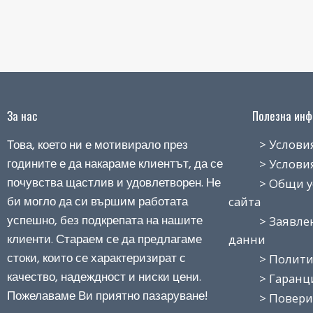
За нас
Полезна инфо
Това, което ни е мотивирало през
> Условия н
годините е да накараме клиентът, да се
> Условия з
почувства щастлив и удовлетворен. Не
> Общи усло
би могло да си вършим работата
сайта
успешно, без подкрепата на нашите
> Заявление
клиенти. Стараем се да предлагаме
данни
стоки, които се характеризират с
> Политика
качество, надеждност и ниски цени.
> Гаранция
Пожелаваме Ви приятно пазаруване!
> Поверит