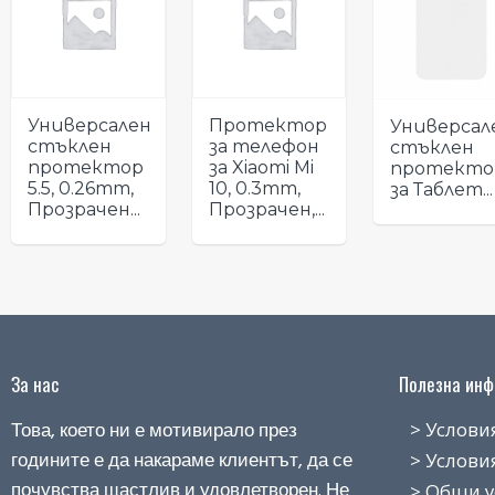
Универсален
Протектор
Универсал
стъклен
за телефон
стъклен
протектор
за Xiaomi Mi
протекто
5.5, 0.26mm,
10, 0.3mm,
за Таблет...
Прозрачен...
Прозрачен,...
За нас
Полезна инфо
Това, което ни е мотивирало през
> Условия н
годините е да накараме клиентът, да се
> Условия з
почувства щастлив и удовлетворен. Не
> Общи усло