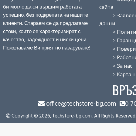
би могло да си вършим работата
сайта
успешно, без подкрепата на нашите
> Заявление
клиенти. Стараем се да предлагаме
данни
стоки, които се характеризират с
> Политика
качество, надеждност и ниски цени.
> Гаранция
Пожелаваме Ви приятно пазаруване!
> Поверит
> Работно 
> За нас
> Карта на
ВРЪ
office@techstore-bg.com
0 7
Copyright © 2026, techstore-bg.com, All Rights Reserved