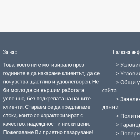
За нас
Полезна инфо
Това, което ни е мотивирало през
> Условия н
годините е да накараме клиентът, да се
> Условия з
почувства щастлив и удовлетворен. Не
> Общи усло
би могло да си вършим работата
сайта
успешно, без подкрепата на нашите
> Заявление
клиенти. Стараем се да предлагаме
данни
стоки, които се характеризират с
> Политика
качество, надеждност и ниски цени.
> Гаранция
Пожелаваме Ви приятно пазаруване!
> Поверит