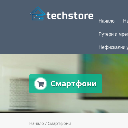
Начало
На
Рутери и мре
Нефискални 
Смартфони
Начало
/ Смартфони