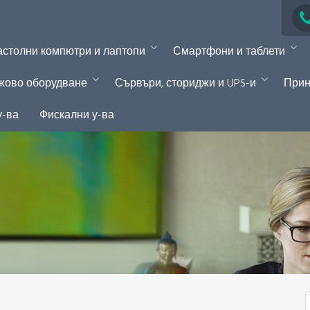
столни компютри и лаптопи
Смартфони и таблети
жово оборудване
Сървъри, сториджи и UPS-и
Прин
у-ва
Фискални у-ва