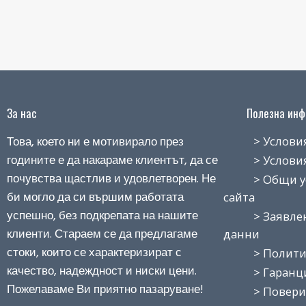
За нас
Полезна инфо
Това, което ни е мотивирало през
> Условия н
годините е да накараме клиентът, да се
> Условия з
почувства щастлив и удовлетворен. Не
> Общи усло
би могло да си вършим работата
сайта
успешно, без подкрепата на нашите
> Заявление
клиенти. Стараем се да предлагаме
данни
стоки, които се характеризират с
> Политика
качество, надеждност и ниски цени.
> Гаранция
Пожелаваме Ви приятно пазаруване!
> Поверит