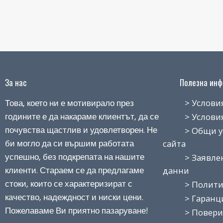
За нас
Полезна инфо
Това, което ни е мотивирало през
> Условия н
годините е да накараме клиентът, да се
> Условия з
почувства щастлив и удовлетворен. Не
> Общи усло
би могло да си вършим работата
сайта
успешно, без подкрепата на нашите
> Заявление
клиенти. Стараем се да предлагаме
данни
стоки, които се характеризират с
> Политика
качество, надеждност и ниски цени.
> Гаранция
Пожелаваме Ви приятно пазаруване!
> Поверит