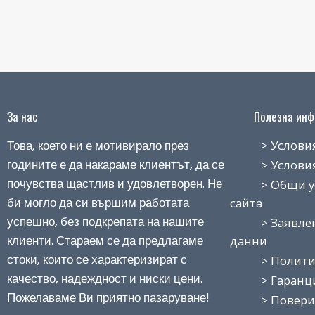
За нас
Полезна инфо
Това, което ни е мотивирало през
> Условия н
годините е да накараме клиентът, да се
> Условия з
почувства щастлив и удовлетворен. Не
> Общи усло
би могло да си вършим работата
сайта
успешно, без подкрепата на нашите
> Заявление
клиенти. Стараем се да предлагаме
данни
стоки, които се характеризират с
> Политика
качество, надеждност и ниски цени.
> Гаранция
Пожелаваме Ви приятно пазаруване!
> Поверит