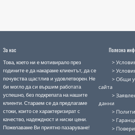
За нас
Полезна инфо
Това, което ни е мотивирало през
> Условия н
годините е да накараме клиентът, да се
> Условия з
почувства щастлив и удовлетворен. Не
> Общи усло
би могло да си вършим работата
сайта
успешно, без подкрепата на нашите
> Заявление
клиенти. Стараем се да предлагаме
данни
стоки, които се характеризират с
> Политика
качество, надеждност и ниски цени.
> Гаранция
Пожелаваме Ви приятно пазаруване!
> Поверит