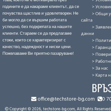
Това, което ни е мотивирало през
годините е да накараме клиентът, да се
> Условия з
почувства щастлив и удовлетворен. Не
> Общи усло
би могло да си вършим работата
сайта
успешно, без подкрепата на нашите
> Заявление
клиенти. Стараем се да предлагаме
данни
стоки, които се характеризират с
> Политика
качество, надеждност и ниски цени.
> Гаранция
Пожелаваме Ви приятно пазаруване!
> Поверит
> Работно 
> За нас
> Карта на
ВРЪ
office@techstore-bg.com
0 7
Copyright © 2026, techstore-bg.com, All Rights Reserved