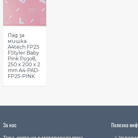
Пад за
мишка
A4tech FP25
FStyler Baby
Pink Розов,
250 x 200 x 2
mm A4-PAD-
FP25-PINK
За нас
Полезна инфо
> Условия н