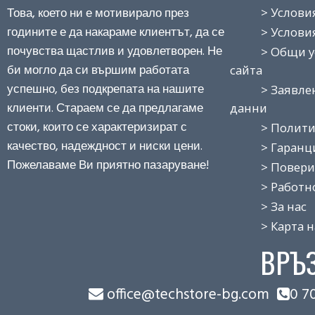
Това, което ни е мотивирало през
> Условия н
годините е да накараме клиентът, да се
> Условия з
почувства щастлив и удовлетворен. Не
> Общи усло
би могло да си вършим работата
сайта
успешно, без подкрепата на нашите
> Заявление
клиенти. Стараем се да предлагаме
данни
стоки, които се характеризират с
> Политика
качество, надеждност и ниски цени.
> Гаранция
Пожелаваме Ви приятно пазаруване!
> Поверит
> Работно 
> За нас
> Карта на
ВРЪ
office@techstore-bg.com
0 7