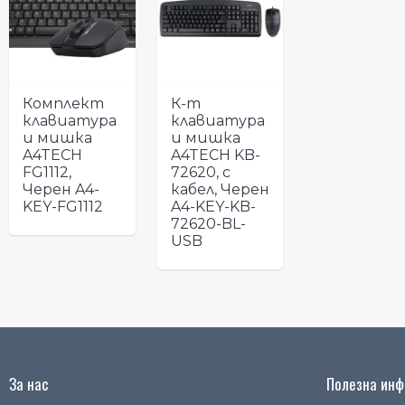
Комплект
К-т
клавиатура
клавиатура
и мишка
и мишка
A4TECH
A4TECH KB-
FG1112,
72620, с
Черен A4-
кабел, Черен
KEY-FG1112
A4-KEY-KB-
72620-BL-
USB
За нас
Полезна инфо