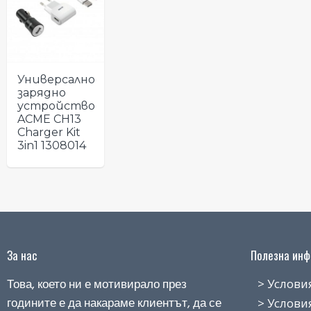
Универсално
зарядно
устройство
ACME CH13
Charger Kit
3in1 1308014
За нас
Полезна инфо
Това, което ни е мотивирало през
> Условия н
годините е да накараме клиентът, да се
> Условия з