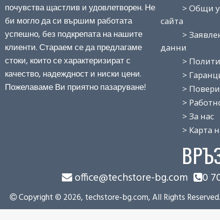
почувства щастлив и удовлетворен. Не
> Общи усло
би могло да си вършим работата
сайта
успешно, без подкрепата на нашите
> Заявление
клиенти. Стараем се да предлагаме
данни
стоки, които се характеризират с
> Политика
качество, надеждност и ниски цени.
> Гаранция
Пожелаваме Ви приятно пазаруване!
> Поверит
> Работно 
> За нас
> Карта на
ВРЪ
office@techstore-bg.com
0 7
Copyright © 2026, techstore-bg.com, All Rights Reserved