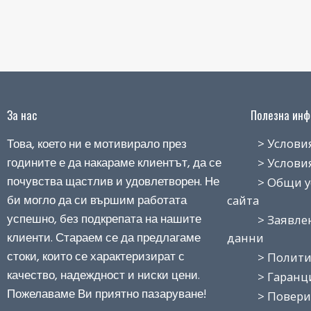
За нас
Полезна инфо
Това, което ни е мотивирало през
> Условия н
годините е да накараме клиентът, да се
> Условия з
почувства щастлив и удовлетворен. Не
> Общи усло
би могло да си вършим работата
сайта
успешно, без подкрепата на нашите
> Заявление
клиенти. Стараем се да предлагаме
данни
стоки, които се характеризират с
> Политика
качество, надеждност и ниски цени.
> Гаранция
Пожелаваме Ви приятно пазаруване!
> Поверит