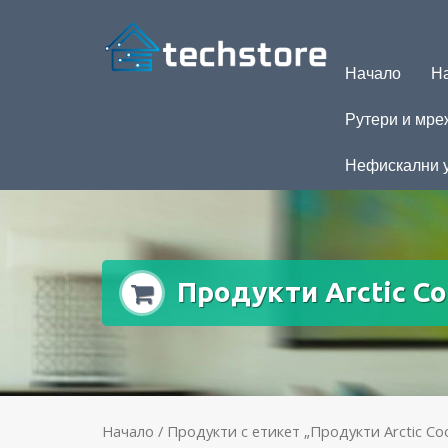
Начало
На
Рутери и мре
Нефискални 
Продукти Arctic Co
Начало
/ Продукти с етикет „Продукти Arctic Coo