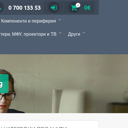
0
0 700 133 53
0€
Компоненти и периферия
тери, МФУ, проектори и ТВ
Други
g