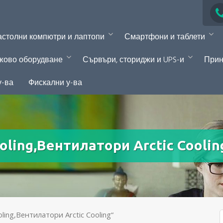
столни компютри и лаптопи
Смартфони и таблети
жово оборудване
Сървъри, сториджи и UPS-и
Прин
у-ва
Фискални у-ва
oling,Вентилатори Arctic Coolin
ling,Вентилатори Arctic Cooling“