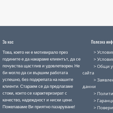
За нас
Полезна инфо
Това, което ни е мотивирало през
> Условия н
годините е да накараме клиентът, да се
> Условия з
почувства щастлив и удовлетворен. Не
> Общи усло
би могло да си вършим работата
сайта
успешно, без подкрепата на нашите
> Заявление
клиенти. Стараем се да предлагаме
данни
стоки, които се характеризират с
> Политика
качество, надеждност и ниски цени.
> Гаранция
Пожелаваме Ви приятно пазаруване!
> Поверит