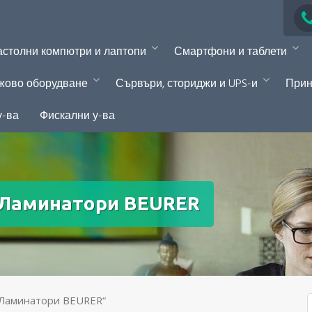
столни компютри и лаптопи
Смартфони и таблети
жово оборудване
Сървъри, сториджи и UPS-и
Прин
у-ва
Фискални у-ва
Ламинатори BEURER
,Ламинатори BEURER“