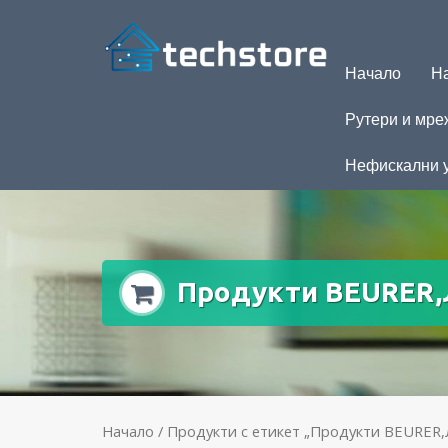
Начало
На
Рутери и мре
Нефискални 
Продукти BEURER,
Начало
/ Продукти с етикет „Продукти BEURER