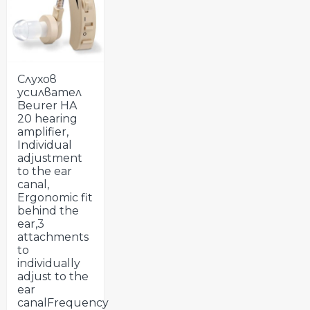
Слухов
усилвател
Beurer HA
20 hearing
amplifier,
Individual
adjustment
to the ear
canal,
Ergonomic fit
behind the
ear,3
attachments
to
individually
adjust to the
ear
canalFrequency