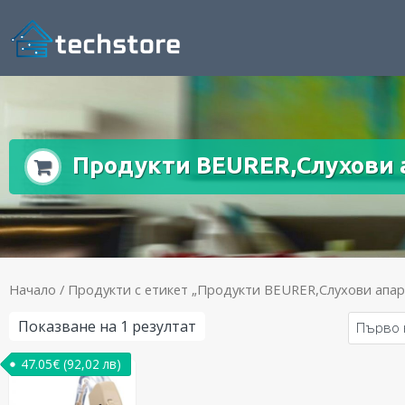
Продукти BEURER,Слухови 
Начало
/ Продукти с етикет „Продукти BEURER,Слухови апа
Показване на 1 резултат
47.05
€
(92,02 лв)