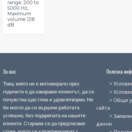
range: 200 to
5000 Hz,
Maximum
volume 128
dB
За нас
Полезна инфо
Това, което ни е мотивирало през
> Условия н
годините е да накараме клиентът, да се
> Условия з
почувства щастлив и удовлетворен. Не
> Общи усло
би могло да си вършим работата
сайта
успешно, без подкрепата на нашите
> Заявление
клиенти. Стараем се да предлагаме
данни
стоки, които се характеризират с
> Политика