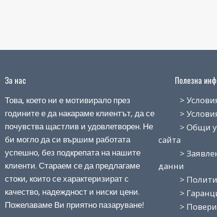
За нас
Полезна инфо
Това, което ни е мотивирало през
> Условия н
годините е да накараме клиентът, да се
> Условия з
почувства щастлив и удовлетворен. Не
> Общи усло
би могло да си вършим работата
сайта
успешно, без подкрепата на нашите
> Заявление
клиенти. Стараем се да предлагаме
данни
стоки, които се характеризират с
> Политика
качество, надеждност и ниски цени.
> Гаранция
Пожелаваме Ви приятно пазаруване!
> Поверит