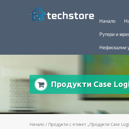
Начало
На
Рутери и мре
Нефискални 
Продукти Case Logi
Начало
/ Продукти с етикет „Продукти Case Logi