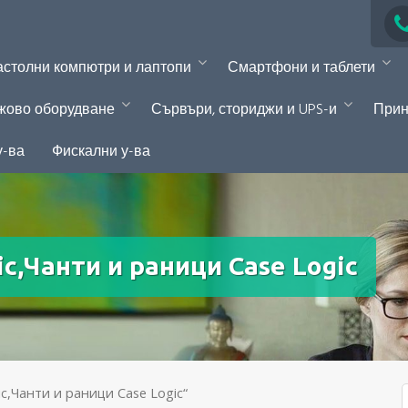
столни компютри и лаптопи
Смартфони и таблети
жово оборудване
Сървъри, сториджи и UPS-и
Прин
у-ва
Фискални у-ва
c,Чанти и раници Case Logic
c,Чанти и раници Case Logic“