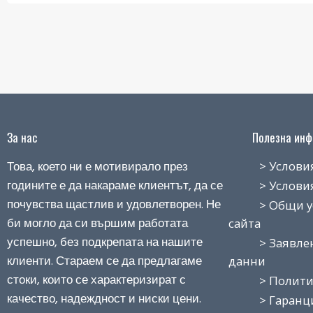
За нас
Полезна инфо
Това, което ни е мотивирало през
> Условия н
годините е да накараме клиентът, да се
> Условия з
почувства щастлив и удовлетворен. Не
> Общи усло
би могло да си вършим работата
сайта
успешно, без подкрепата на нашите
> Заявление
клиенти. Стараем се да предлагаме
данни
стоки, които се характеризират с
> Политика
качество, надеждност и ниски цени.
> Гаранция