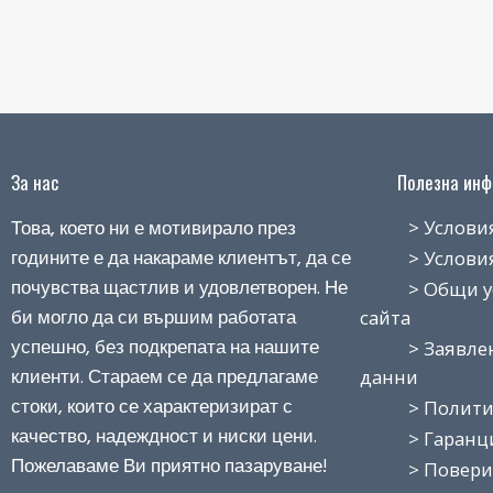
За нас
Полезна инфо
Това, което ни е мотивирало през
> Условия н
годините е да накараме клиентът, да се
> Условия з
почувства щастлив и удовлетворен. Не
> Общи усло
би могло да си вършим работата
сайта
успешно, без подкрепата на нашите
> Заявление
клиенти. Стараем се да предлагаме
данни
стоки, които се характеризират с
> Политика
качество, надеждност и ниски цени.
> Гаранция
Пожелаваме Ви приятно пазаруване!
> Поверит