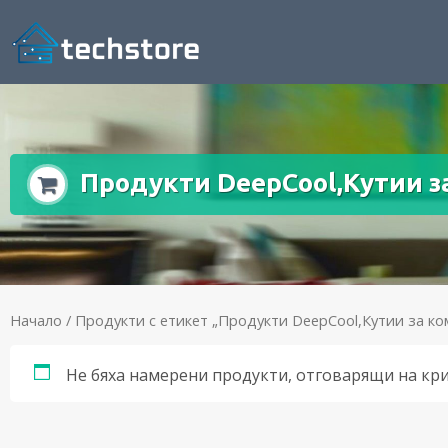
Продукти DeepCool,Кутии з
Начало
/ Продукти с етикет „Продукти DeepCool,Кутии за к
Не бяха намерени продукти, отговарящи на кр