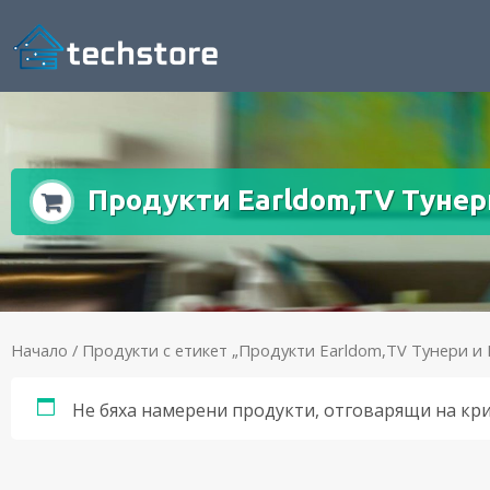
Продукти Earldom,TV Тунер
Начало
/ Продукти с етикет „Продукти Earldom,TV Тунери и 
Не бяха намерени продукти, отговарящи на кр