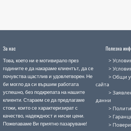
За нас
Полезна инфо
Това, което ни е мотивирало през
> Условия н
годините е да накараме клиентът, да се
> Условия з
почувства щастлив и удовлетворен. Не
> Общи усло
би могло да си вършим работата
сайта
успешно, без подкрепата на нашите
> Заявление
клиенти. Стараем се да предлагаме
данни
стоки, които се характеризират с
> Политика
качество, надеждност и ниски цени.
> Гаранция
Пожелаваме Ви приятно пазаруване!
> Поверит