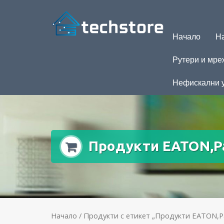
Начало
На
Рутери и мре
Нефискални 
Продукти EATON,Р
Начало
/ Продукти с етикет „Продукти EATON,