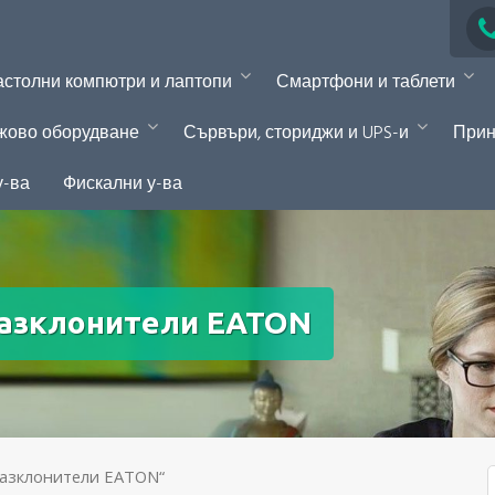
столни компютри и лаптопи
Смартфони и таблети
жово оборудване
Сървъри, сториджи и UPS-и
Прин
у-ва
Фискални у-ва
азклонители EATON
Разклонители EATON“